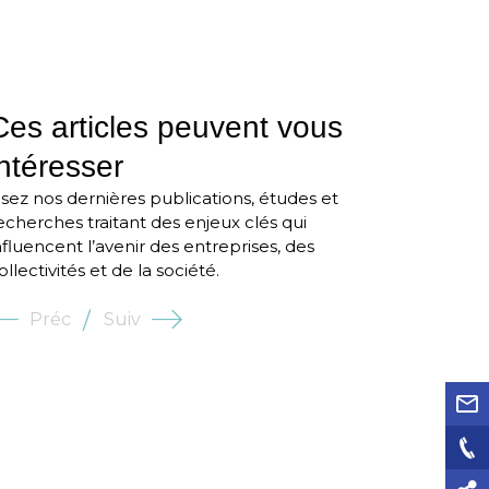
Ces articles peuvent vous
intéresser
ale,
Maturité Digitale,
Tra
isez nos dernières publications, études et
n Digitale
Transformation Digitale
Tr
echerches traitant des enjeux clés qui
ment
L'ambidextrie
di
nfluencent l’avenir des entreprises, des
ue : enjeu
organisationnelle au
le
ollectivités et de la société.
our optimiser
service de la
ré
ormation
transformation
Préc
Suiv
digitale
uite
Lire la suite