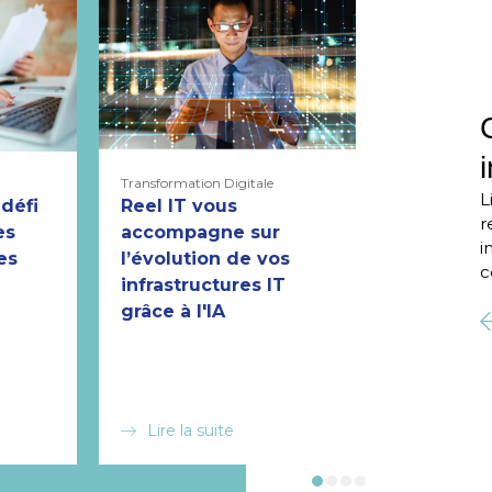
Transformation Digitale
Maturité Digit
L
Transformatio
défi
Reel IT vous
r
L’aligne
es
accompagne sur
i
stratégiq
es
l’évolution de vos
c
central p
infrastructures IT
sa transf
grâce à l'IA
digitale
Lire la suite
Lire la s