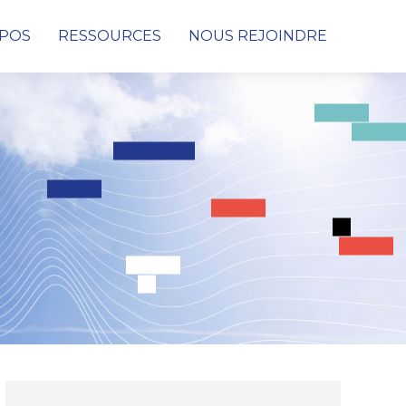
OPOS
RESSOURCES
NOUS REJOINDRE
Cybersécurité
Conseil & Audit de cybersécurité
Protection des données, des infrastructures et
des réseaux
Détection & Remédiation face aux
Cyberattaques
SOC (Security Operations Center)
PRA & PCA
Digital Consulting
Netconnect Solutions