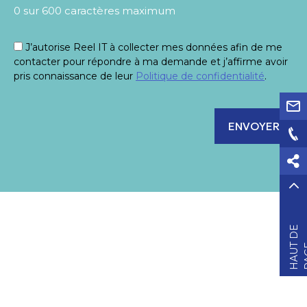
0 sur 600 caractères maximum
J’autorise Reel IT à collecter mes données afin de me
(Nécessaire)
contacter pour répondre à ma demande et j’affirme avoir
pris connaissance de leur
Politique de confidentialité
.
H
A
U
D
E
P
A
G