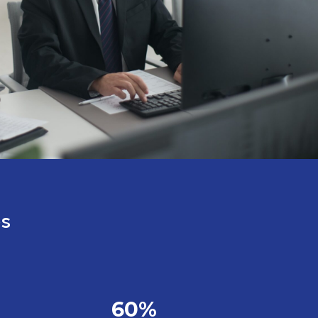
es
60%