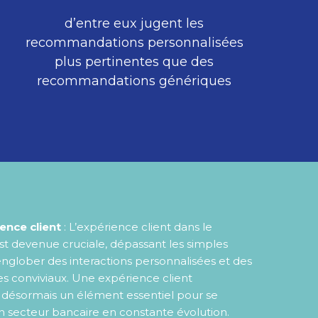
d’entre eux jugent les
recommandations personnalisées
plus pertinentes que des
recommandations génériques
ence client
: L’expérience client dans le
st devenue cruciale, dépassant les simples
englober des interactions personnalisées et des
s conviviaux. Une expérience client
 désormais un élément essentiel pour se
 secteur bancaire en constante évolution.