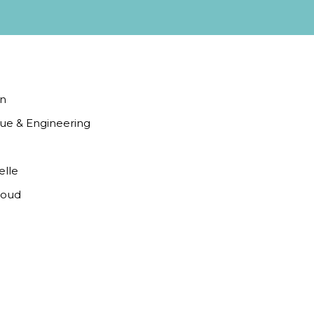
on
que & Engineering
elle
loud