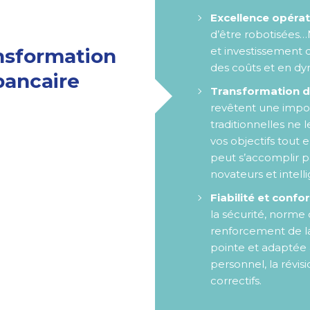
Excellence opérat
d’être robotisées
ansformation
et investissement do
des coûts et en dyn
bancaire
Transformation d
revêtent une import
traditionnelles ne 
vos objectifs tout
peut s’accomplir 
novateurs et intelli
Fiabilité et confo
la sécurité, norme
renforcement de la 
pointe et adaptée 
personnel, la révis
correctifs.