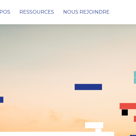
OPOS
RESSOURCES
NOUS REJOINDRE
Cybersécurité
Conseil & Audit de cybersécurité
Protection des données, des infrastructures et
des réseaux
Détection & Remédiation face aux
Cyberattaques
SOC (Security Operations Center)
PRA & PCA
Digital Consulting
Netconnect Solutions