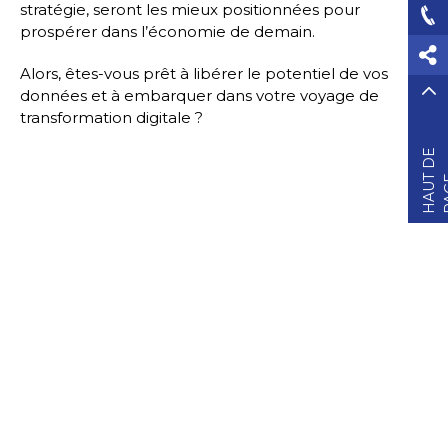
stratégie, seront les mieux positionnées pour
prospérer dans l’économie de demain.
Alors, êtes-vous prêt à libérer le potentiel de vos
données et à embarquer dans votre voyage de
transformation digitale ?
H
A
U
D
E
P
A
G