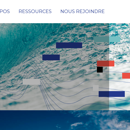
OPOS
RESSOURCES
NOUS REJOINDRE
Cybersécurité
Conseil & Audit de cybersécurité
Protection des données, des infrastructures et
des réseaux
Détection & Remédiation face aux
Cyberattaques
SOC (Security Operations Center)
PRA & PCA
Digital Consulting
Netconnect Solutions