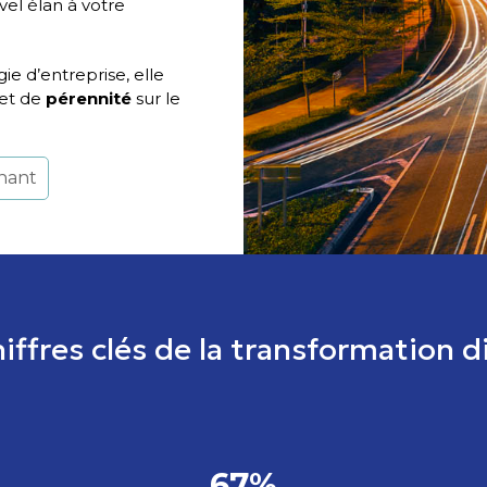
vel élan à votre
gie d’entreprise, elle
et de
pérennité
sur le
enant
iffres clés de la transformation d
67%