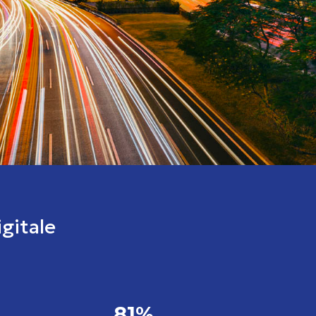
igitale
81%