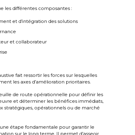
ue les différentes composantes :
ment et d’intégration des solutions
ernance
ateur et collaborateur
rise
stive fait ressortir les forces sur lesquelles
ent les axes d’amélioration prioritaires.
feuille de route opérationnelle pour définir les
œuvre et déterminer les bénéfices immédiats,
x stratégiques, opérationnels ou de marché
t une étape fondamentale pour garantir le
ation sur le long terme. Il permet d’asseoir