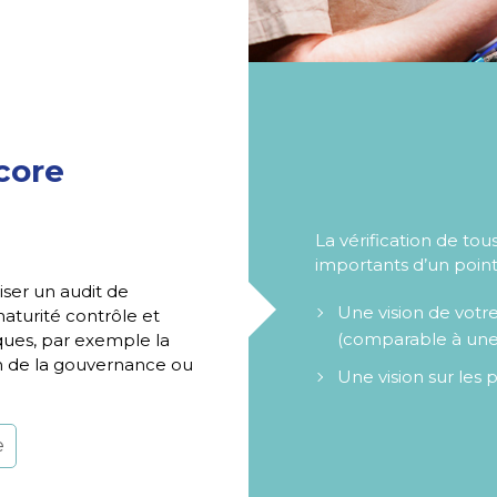
core
La vérification de to
importants d’un point
iser un audit de
Une vision de votre
maturité contrôle et
(comparable à une
iques, par exemple la
tion de la gouvernance ou
Une vision sur les 
e