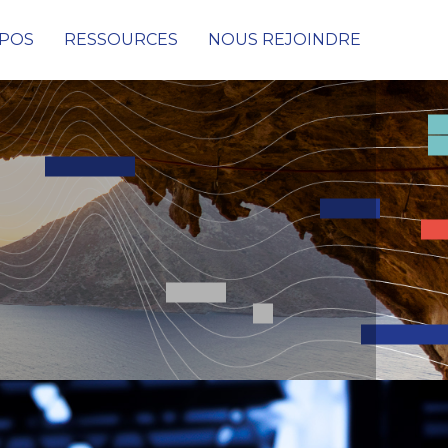
OPOS
RESSOURCES
NOUS REJOINDRE
Cybersécurité
Conseil & Audit de cybersécurité
Protection des données, des infrastructures et
des réseaux
Détection & Remédiation face aux
Cyberattaques
SOC (Security Operations Center)
PRA & PCA
Digital Consulting
Netconnect Solutions