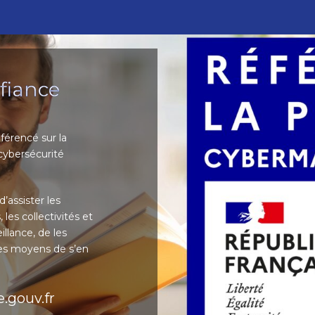
fiance
férencé sur la
cybersécurité
’assister les
, les collectivités et
llance, de les
les moyens de s’en
e.gouv.fr