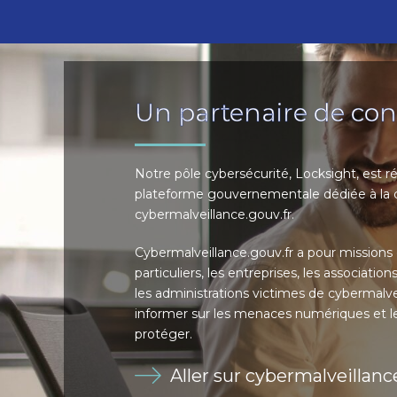
Un partenaire de con
Notre pôle cybersécurité, Locksight, est ré
plateforme gouvernementale dédiée à la 
cybermalveillance.gouv.fr.
Cybermalveillance.gouv.fr a pour missions d
particuliers, les entreprises, les associations
les administrations victimes de cybermalvei
informer sur les menaces numériques et 
protéger.
Aller sur cybermalveillanc