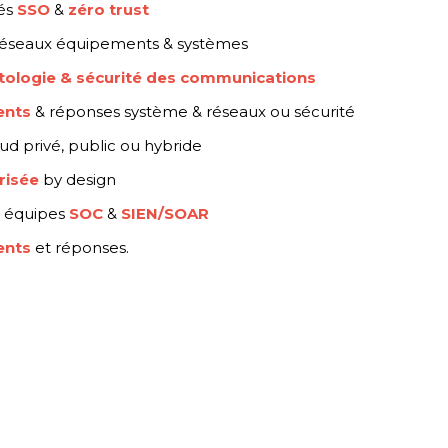
tés
SSO
&
zéro trust
éseaux équipements & systèmes
tologie & sécurité des communications
ents
& réponses système & réseaux ou sécurité
ud privé, public ou hybride
risée
by design
 équipes
SOC
&
SIEN/SOAR
ents
et réponses.