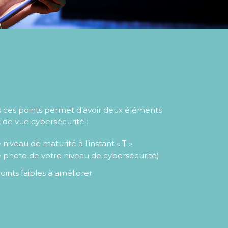
us ces points permet d’avoir deux éléments
 de vue cybersécurité :
 niveau de maturité à l’instant « T »
 photo de votre niveau de cybersécurité)
points faibles à améliorer