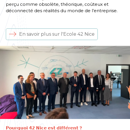
perçu comme obsolète, théorique, coûteux et
déconnecté des réalités du monde de l’entreprise.
En savoir plus sur l'Ecole 42 Nice
𝗣𝗼𝘂𝗿𝗾𝘂𝗼𝗶 𝟰𝟮 𝗡𝗶𝗰𝗲 𝗲𝘀𝘁 𝗱𝗶𝗳𝗳𝗲́𝗿𝗲𝗻𝘁 ?