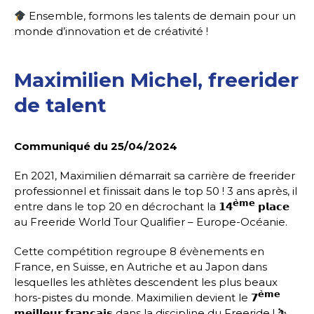
Ensemble, formons les talents de demain pour un
monde d’innovation et de créativité !
Maximilien Michel, freerider
de talent
Communiqué du 25/04/2024
En 2021, Maximilien démarrait sa carrière de freerider
professionnel et finissait dans le top 50 ! 3 ans après, il
𝗲̀𝗺𝗲
entre dans le top 20 en décrochant la 𝟭𝟰
𝗽𝗹𝗮𝗰𝗲
au Freeride World Tour Qualifier – Europe-Océanie.
Cette compétition regroupe 8 évènements en
France, en Suisse, en Autriche et au Japon dans
lesquelles les athlètes descendent les plus beaux
𝗲̀𝗺𝗲
hors-pistes du monde. Maximilien devient le 𝟳
𝗺𝗲𝗶𝗹𝗹𝗲𝘂𝗿 𝗳𝗿𝗮𝗻𝗰̧𝗮𝗶𝘀 dans la discipline du Freeride ! ⛷️