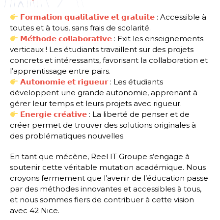
𝗙𝗼𝗿𝗺𝗮𝘁𝗶𝗼𝗻 𝗾𝘂𝗮𝗹𝗶𝘁𝗮𝘁𝗶𝘃𝗲 𝗲𝘁 𝗴𝗿𝗮𝘁𝘂𝗶𝘁𝗲
: Accessible à
toutes et à tous, sans frais de scolarité.
𝗠𝗲́𝘁𝗵𝗼𝗱𝗲 𝗰𝗼𝗹𝗹𝗮𝗯𝗼𝗿𝗮𝘁𝗶𝘃𝗲
: Exit les enseignements
verticaux ! Les étudiants travaillent sur des projets
concrets et intéressants, favorisant la collaboration et
l’apprentissage entre pairs.
𝗔𝘂𝘁𝗼𝗻𝗼𝗺𝗶𝗲 𝗲𝘁 𝗿𝗶𝗴𝘂𝗲𝘂𝗿
: Les étudiants
développent une grande autonomie, apprenant à
gérer leur temps et leurs projets avec rigueur.
𝗘́𝗻𝗲𝗿𝗴𝗶𝗲 𝗰𝗿𝗲́𝗮𝘁𝗶𝘃𝗲
: La liberté de penser et de
créer permet de trouver des solutions originales à
des problématiques nouvelles.
En tant que mécène, Reel IT Groupe s’engage à
soutenir cette véritable mutation académique. Nous
croyons fermement que l’avenir de l’éducation passe
par des méthodes innovantes et accessibles à tous,
et nous sommes fiers de contribuer à cette vision
avec 42 Nice.