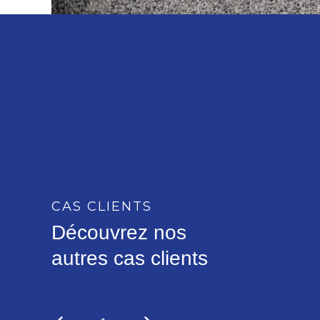
Hexis est, depuis 1989, spécialisé dans les films PVC,
PU et Latex coulés haut de gamme et développe de
façon innovante une gamme de produits destinée
aux professionnels de l’impression numérique, aux
peintres en lettres, signaléticiens et aux sociétés
CAS CLIENTS
spécialisées dans le marquage textile.
Découvrez nos
Hexis
Industrie
autres cas clients
Lire la suite