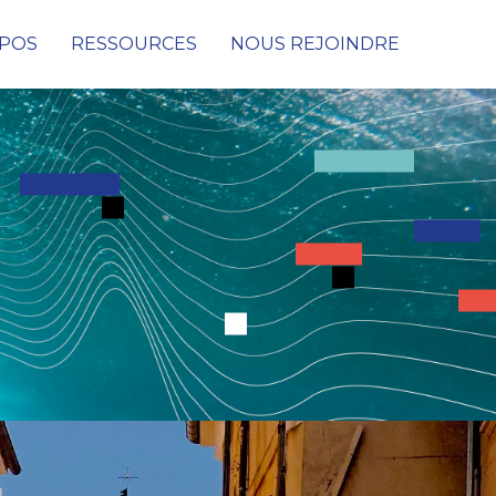
OPOS
RESSOURCES
NOUS REJOINDRE
Cybersécurité
Conseil & Audit de cybersécurité
Protection des données, des infrastructures et
des réseaux
Détection & Remédiation face aux
Cyberattaques
SOC (Security Operations Center)
PRA & PCA
Digital Consulting
Netconnect Solutions