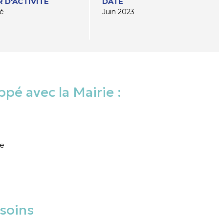
 D'ACTIVITÉ
DATE
té
Juin 2023
pé avec la Mairie :
re
esoins