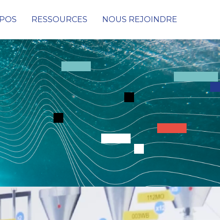
OPOS
RESSOURCES
NOUS REJOINDRE
Cybersécurité
Conseil & Audit de cybersécurité
Protection des données, des infrastructures et
des réseaux
Détection & Remédiation face aux
Cyberattaques
SOC (Security Operations Center)
PRA & PCA
Digital Consulting
Netconnect Solutions