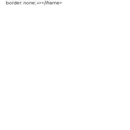
border: none; »></iframe>