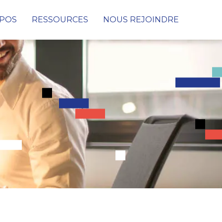
OPOS
RESSOURCES
NOUS REJOINDRE
Cybersécurité
Conseil & Audit de cybersécurité
Protection des données, des infrastructures et
des réseaux
Détection & Remédiation face aux
Cyberattaques
SOC (Security Operations Center)
PRA & PCA
Digital Consulting
Netconnect Solutions