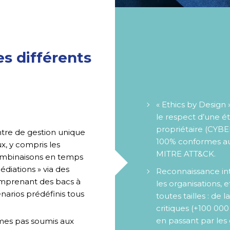
s différents
« Ethics by Design
le respect d’une é
propriétaire (CYBER
ntre de gestion unique
100% conformes au
x, y compris les
MITRE ATT&CK.
ombinaisons en temps
édiations » via des
Reconnaissance int
omprenant des bacs à
les organisations, e
arios prédéfinis tous
toutes tailles : de
critiques (+100 000
en passant par les 
mes pas soumis aux