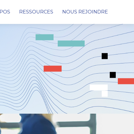
OPOS
RESSOURCES
NOUS REJOINDRE
Cybersécurité
Conseil & Audit de cybersécurité
Protection des données, des infrastructures et
des réseaux
Détection & Remédiation face aux
Cyberattaques
SOC (Security Operations Center)
PRA & PCA
Digital Consulting
Netconnect Solutions