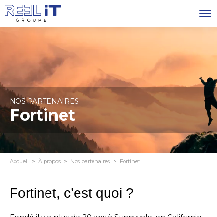
NOS PARTENAIRES
Fortinet
Accueil
À propos
Nos partenaires
Fortinet
Fortinet, c’est quoi ?
Fondé il y a plus de 20 ans à Sunnyvale, en Californie,