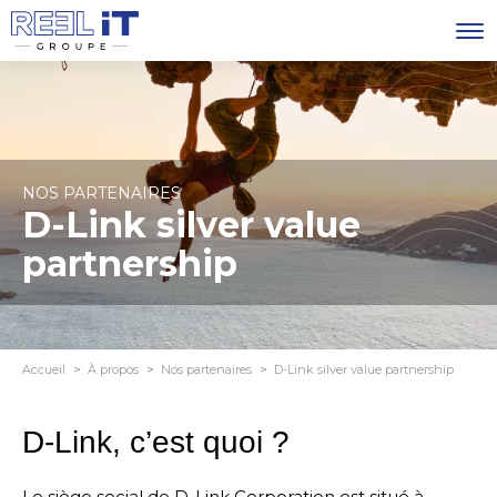
NOS PARTENAIRES
D-Link silver value
partnership
Accueil
À propos
Nos partenaires
D-Link silver value partnership
D-Link, c’est quoi ?
Le siège social de D-Link Corporation est situé à