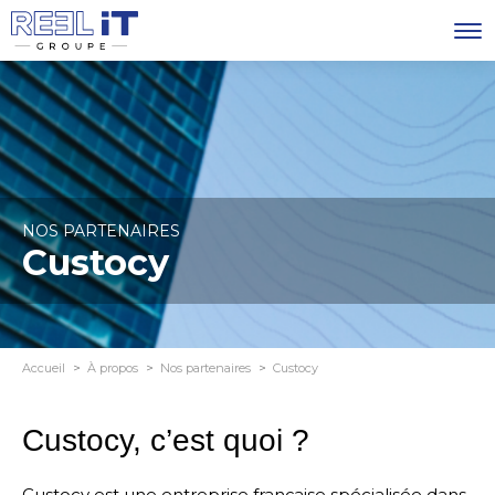
NOS PARTENAIRES
Custocy
Accueil
À propos
Nos partenaires
Custocy
Custocy, c’est quoi ?
Custocy est une entreprise française spécialisée dans