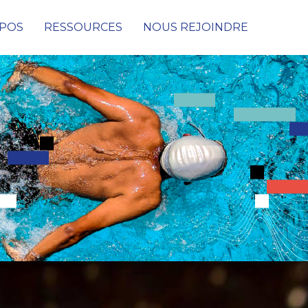
OPOS
RESSOURCES
NOUS REJOINDRE
Cybersécurité
Conseil & Audit de cybersécurité
Protection des données, des infrastructures et
des réseaux
Détection & Remédiation face aux
Cyberattaques
SOC (Security Operations Center)
PRA & PCA
Digital Consulting
Netconnect Solutions