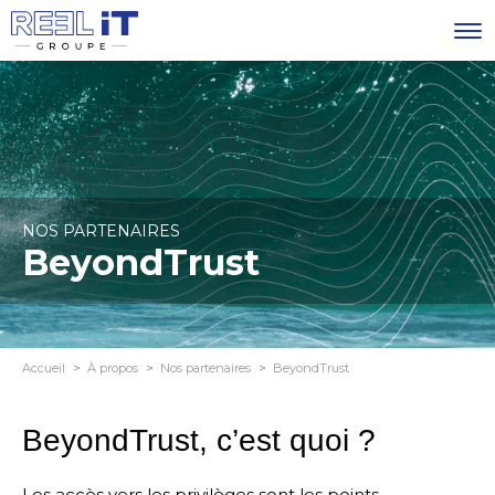
NOS PARTENAIRES
BeyondTrust
Accueil
À propos
Nos partenaires
BeyondTrust
BeyondTrust, c’est quoi ?
Les accès vers les privilèges sont les points