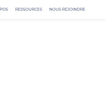
OPOS
RESSOURCES
NOUS REJOINDRE
Cybersécurité
Conseil & Audit de cybersécurité
Protection des données, des infrastructures et
des réseaux
Détection & Remédiation face aux
Cyberattaques
SOC (Security Operations Center)
PRA & PCA
Digital Consulting
Netconnect Solutions