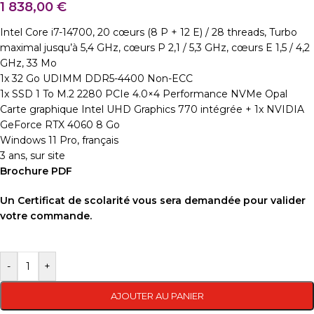
1 838,00
€
Intel Core i7-14700, 20 cœurs (8 P + 12 E) / 28 threads, Turbo
maximal jusqu’à 5,4 GHz, cœurs P 2,1 / 5,3 GHz, cœurs E 1,5 / 4,2
GHz, 33 Mo
1x 32 Go UDIMM DDR5-4400 Non-ECC
1x SSD 1 To M.2 2280 PCIe 4.0×4 Performance NVMe Opal
Carte graphique Intel UHD Graphics 770 intégrée + 1x NVIDIA
GeForce RTX 4060 8 Go
Windows 11 Pro, français
3 ans, sur site
Brochure PDF
Un Certificat de scolarité vous sera demandée pour valider
votre commande.
-
+
AJOUTER AU PANIER