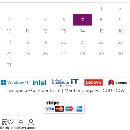
1
2
3
4
5
6
7
8
9
10
11
12
13
14
15
16
17
18
19
20
21
22
23
24
25
26
27
28
29
30
31
|
|
|
|
Politique de Confidentialité
|
Mentions légales
|
CGU - CGV
Shop
Wishlist
Cart
My account