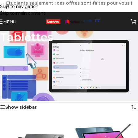
Étudiants seulement : ces offres sont faites pour vous !
Skip to navigation
Skip to main content
MENU
Tablettes
Les tablettes Lenovo allient mobilité, performance et
polyvalence, idéales pour naviguer, étudier, créer ou se
divertir en toute simplicité.
Leur format compact et leur autonomie prolongée en font un
outil pratique pour une utilisation quotidienne, à la maison
comme en déplacement.
Accueil
»
Produits Lenovo
»
Tablettes
3 résultats affichés
Show sidebar