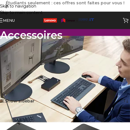
Étudiants seulement : ces offres sont faites pour vous !
Skip to navigation
Skip to main content
MENU
Accessoires
Les accessoires Lenovo complètent parfaitement
l’écosystème de la marque, en apportant confort, praticité
et performance au quotidien.
Qu’il s’agisse de sacs, casques, claviers, souris ou stations
d’accueil, chaque accessoire est conçu pour améliorer
l’expérience utilisateur, à la maison, en cours ou au bureau.
Accueil
»
Produits Lenovo
»
Accessoires
9 résultats affichés
Show sidebar