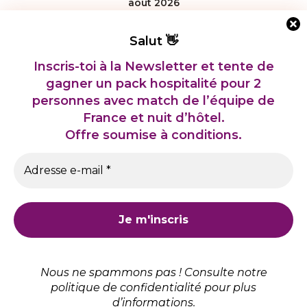
août 2026
L
M
M
J
V
S
D
Salut 👋
1
2
Inscris-toi à la Newsletter et tente de
3
4
5
6
7
8
9
gagner un pack hospitalité pour 2
personnes avec match de l’é
quipe de
10
11
12
13
14
15
16
France et nuit d’hôtel.
17
18
19
20
21
22
23
Offre soumise à conditions.
24
25
26
27
28
29
30
31
|
|
|
|
Politique de Confidentialité
|
Mentions légales
|
CGU - CGV
Nous ne spammons pas ! Consulte notre
politique de confidentialité
pour plus
d’informations.