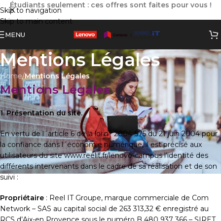
Étudiants seulement : ces offres sont faites pour vous !
Skip to navigation
Skip to main content
MENU
Mentions Légales
Home
/
Mentions Légales
Mentions Légales
1. Présentation du site.
En vertu de l´article 6 de la loi n° 2004-575 du 21 juin 2004 pour
la confiance dans l´économie numérique, il est précisé aux
utilisateurs du site www.reelit.fr/lenovo-campus l’identité des
différents intervenants dans le cadre de sa réalisation et de son
suivi :
Propriétaire
: Reel IT Groupe, marque commerciale de Com
Network – SAS au capital social de 263 313,32 € enregistré au
RCS d’Aix-en Provence sous le numéro B 480 937 366 – SIRET