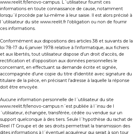
www.reelit.fr/lenovo-campus. L´utilisateur fournit ces
informations en toute connaissance de cause, notamment
lorsqu´il procède par lui-même à leur saisie. Il est alors précisé à
l´utilisateur du site www.reelit.fr l’obligation ou non de fournir
ces informations.
Conformément aux dispositions des articles 38 et suivants de la
loi 78-17 du 6 janvier 1978 relative à l’informatique, aux fichiers
et aux libertés, tout utilisateur dispose d’un droit d’accès, de
rectification et d’opposition aux données personnelles le
concernant, en effectuant sa demande écrite et signée,
accompagnée d’une copie du titre d’identité avec signature du
titulaire de la pièce, en précisant l’adresse à laquelle la réponse
doit être envoyée.
Aucune information personnelle de l´utilisateur du site
www.reelit.fr/lenovo-campus n´est publiée à l´insu de l
´utilisateur, échangée, transférée, cédée ou vendue sur un
support quelconque à des tiers. Seule l´hypothèse du rachat de
Reel IT Groupe et de ses droits permettrait la transmission des
dites informations à l´éventuel acquéreur qui serait à son tour